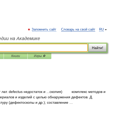
Запомнить сайт
Словарь на свой сайт
RU
едии на Академике
Найти!
Книги
Игры ⚽
 лат. defectus недостаток и ...скопия) комплекс методов и
ериалов и изделий с целью обнаружения дефектов. Д.
туру (дефектоскопы и др.); составление …