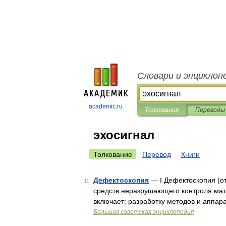
Словари и энциклоп
academic.ru
Толкования
Переводы
эхосигнал
Толкование
Перевод
Книги
Дефектоскопия
— I Дефектоскопия (от
11
средств неразрушающего контроля мат
включает: разработку методов и аппара
Большая советская энциклопедия