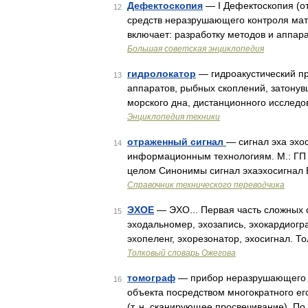
Дефектоскопия
— I Дефектоскопия (от
12
средств неразрушающего контроля мат
включает: разработку методов и аппара
Большая советская энциклопедия
гидролокатор
— гидроакустический пр
13
аппаратов, рыбных скоплений, затонув
морского дна, дистанционного исследов
Энциклопедия техники
отраженный сигнал
— сигнал эха эхо
14
информационным технологиям. М.: ГП
целом Синонимы сигнал эхаэхосигнал EN 
Справочник технического переводчика
ЭХОЕ
— ЭХО... Первая часть сложных сл
15
эходальномер, эхозапись, эхокардиогра
эхопеленг, эхорезонатор, эхосигнал. Т
Толковый словарь Ожегова
томограф
— прибор неразрушающего п
16
объекта посредством многократного е
(т. н. сканирующее просвечивание). П