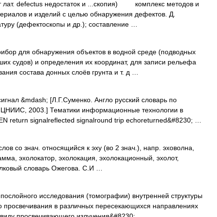
 лат. defectus недостаток и ...скопия) комплекс методов и
ериалов и изделий с целью обнаружения дефектов. Д.
туру (дефектоскопы и др.); составление …
ибор для обнаружения объектов в водной среде (подводных
ших судов) и определения их координат, для записи рельефа
ания состава донных слоёв грунта и т. д …
сигнал &mdash; [Л.Г.Суменко. Англо русский словарь по
 ЦНИИС, 2003.] Тематики информационные технологии в
return signalreflected signalround trip echoreturned&#8230; …
ов со знач. относящийся к эху (во 2 знач.), напр. эховолна,
мма, эхолокатор, эхолокация, эхолокационный, эхолот,
олковый словарь Ожегова. С.И …
ослойного исследования (томографии) внутренней структуры
го просвечивания в различных пересекающихся направлениях
о виду просвечивающего излучения&#8230; …