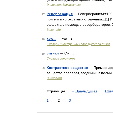
Энциклопедия техники
Реверберация
— Реверберация&#160; 
17
при его многократных отражениях.[1] 
эффекта с помощью ревербераторов. 
Википедия
эхо...
— эхо... ( …
18
Словарь иностранных слов русского языка
сигнал
— См …
19
Словарь синонимов
Контрастное вещество
— Пример ирри
20
вещество препарат, вводимый в полый 
Википедия
Страницы
←
Предыдущая
Сле
1
2
3