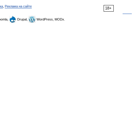
ка
,
Реклама на сайте
18+
omla,
Drupal,
WordPress, MODx.