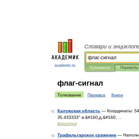
Словари и энциклоп
academic.ru
Толкования
Переводы
флаг-сигнал
Толкование
Перевод
Книги
Калужская область
— Координаты: 54°2
91
35.433333° в.&#160;д.&#160; …
Википедия
Трафальгарское сражение
— Наполе
92