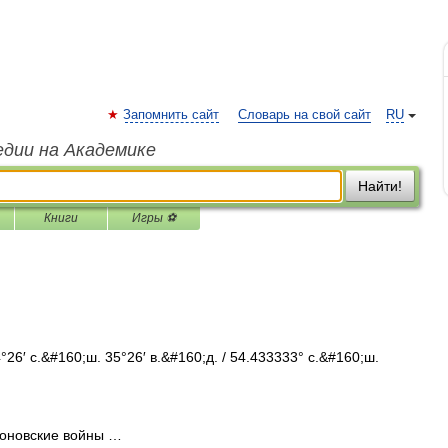
Запомнить сайт
Словарь на свой сайт
RU
едии на Академике
Найти!
Книги
Игры ⚽
6′ с.&#160;ш. 35°26′ в.&#160;д. / 54.433333° с.&#160;ш.
оновские войны …