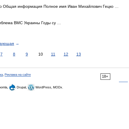
о Общая информация Полное имя Иван Михайлович Гецко …
блема ВМС Украины Годы су …
дующая
→
7
8
9
10
11
12
13
ка
,
Реклама на сайте
18+
omla,
Drupal,
WordPress, MODx.