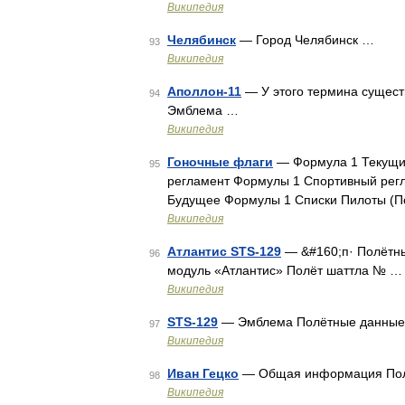
Википедия
Челябинск
— Город Челябинск …
93
Википедия
Аполлон-11
— У этого термина существ
94
Эмблема …
Википедия
Гоночные флаги
— Формула 1 Текущий
95
регламент Формулы 1 Спортивный рег
Будущее Формулы 1 Списки Пилоты (
Википедия
Атлантис STS-129
— &#160;п· Полётны
96
модуль «Атлантис» Полёт шаттла № …
Википедия
STS-129
— Эмблема Полётные данные
97
Википедия
Иван Гецко
— Общая информация Полн
98
Википедия