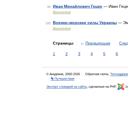
Иван Михайлович Гецко
— Иван Гецк
99
Википедия
Военно-морские силы Украины
— Эм
100
Википедия
Страницы
←
Предыдущая
Сле
1
2
3
4
5
6
© Академик, 2000-2026
Обратная связь:
Техподдерж
👣 Путешествия
Экспорт словарей на сайты
, сделанные на PHP,
Jo