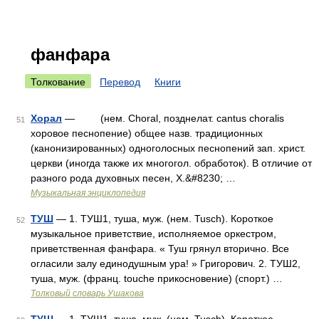
фанфара
Толкование
Перевод
Книги
Хорал
— (нем. Choral, позднелат. cantus choralis
51
хоровое песнопение) общее назв. традиционных
(канонизированных) одноголосных песнопений зап. христ.
церкви (иногда также их многогол. обработок). В отличие от
разного рода духовных песен, X.&#8230; …
Музыкальная энциклопедия
ТУШ
— 1. ТУШ1, туша, муж. (нем. Tusch). Короткое
52
музыкальное приветствие, исполняемое оркестром,
приветственная фанфара. « Туш грянул вторично. Все
огласили залу единодушным ура! » Григорович. 2. ТУШ2,
туша, муж. (франц. touche прикосновение) (спорт.) …
Толковый словарь Ушакова