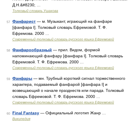
Д.Н.&#8230; …
Толковый словарь Ушакова
Фанфарист
— м. Музыкант, играющий на фанфаре
57
[фанфара I]. Толковый словарь Ефремовой. Т. Ф.
Ефремова. 2000 …
Современный толковый словарь русского языка Ефремовой
Фанфарообразный
— прил. Видом, формой
58
напоминающий фанфару [фанфара I]. Толковый словарь
Ефремовой. Т. Ф. Ефремова. 2000 …
Современный толковый словарь русского языка Ефремовой
Фанфары
— мн. Трубный короткий сигнал торжественного
59
характера, подаваемый фанфарой [фанфара I] и
возвещающий о начале празднеств или парада. Толковый
словарь Ефремовой. Т. Ф. Ефремова. 2000 …
Современный толковый словарь русского языка Ефремовой
Final Fantasy
— Официальный логотип Жанр …
60
Википедия