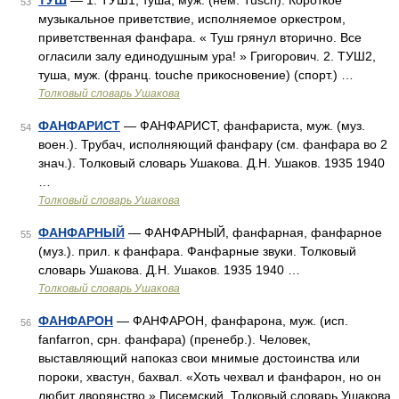
ТУШ
— 1. ТУШ1, туша, муж. (нем. Tusch). Короткое
53
музыкальное приветствие, исполняемое оркестром,
приветственная фанфара. « Туш грянул вторично. Все
огласили залу единодушным ура! » Григорович. 2. ТУШ2,
туша, муж. (франц. touche прикосновение) (спорт.) …
Толковый словарь Ушакова
ФАНФАРИСТ
— ФАНФАРИСТ, фанфариста, муж. (муз.
54
воен.). Трубач, исполняющий фанфару (см. фанфара во 2
знач.). Толковый словарь Ушакова. Д.Н. Ушаков. 1935 1940
…
Толковый словарь Ушакова
ФАНФАРНЫЙ
— ФАНФАРНЫЙ, фанфарная, фанфарное
55
(муз.). прил. к фанфара. Фанфарные звуки. Толковый
словарь Ушакова. Д.Н. Ушаков. 1935 1940 …
Толковый словарь Ушакова
ФАНФАРОН
— ФАНФАРОН, фанфарона, муж. (исп.
56
fanfarron, срн. фанфара) (пренебр.). Человек,
выставляющий напоказ свои мнимые достоинства или
пороки, хвастун, бахвал. «Хоть чехвал и фанфарон, но он
любит дворянство.» Писемский. Толковый словарь Ушакова.