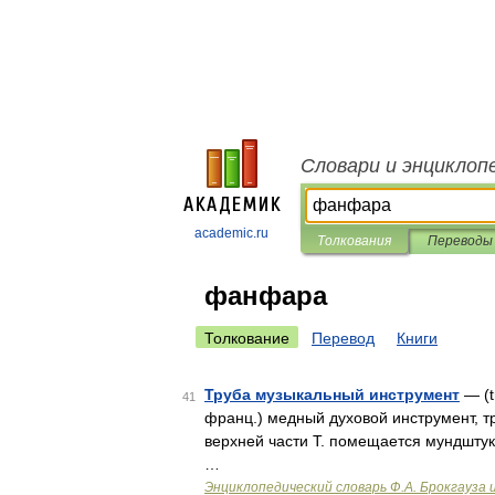
Словари и энциклоп
academic.ru
Толкования
Переводы
фанфара
Толкование
Перевод
Книги
Труба музыкальный инструмент
— (tr
41
франц.) медный духовой инструмент, тр
верхней части Т. помещается мундшту
…
Энциклопедический словарь Ф.А. Брокгауза 