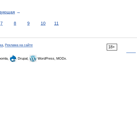
дующая
→
7
8
9
10
11
ка
,
Реклама на сайте
18+
omla,
Drupal,
WordPress, MODx.