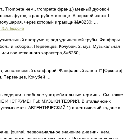
 ит., Trompete нем., trompette франц.) медный духовой
осемь футов, с раструбом в конце. В верхней части Т.
 полушария, через который играющий&#8230; …
и И.А. Ефрона
музыкальный инструмент, род удлиненной трубы. Фанфары
оя» и «сбора». Первенцев, Кочубей. 2. муз. Музыкальная
о или воинственного характера,&#8230; …
ра; исполняемый фанфарой. Фанфарный запев. □ [Оркестр]
. Первенцев, Кочубей …
 содержит наиболее употребительные термины. См. также
 ИНСТРУМЕНТЫ; МУЗЫКИ ТЕОРИЯ. В итальянских
 указывается. АВТЕНТИЧЕСКИЙ 1) автентический каданс в
 journal, первоначальное значение дневник; нем.
 издания, посв. вопросам муз. иск ва. Выходят еженедельно,