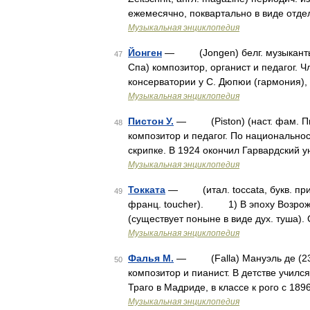
ежемесячно, поквартально в виде отд
Музыкальная энциклопедия
Йонген
— (Jongen) белг. музыканты, б
47
Спа) композитор, органист и педагог. Ч
консерватории у С. Дюпюи (гармония),
Музыкальная энциклопедия
Пистон У.
— (Piston) (наст. фам. Пист
48
композитор и педагог. По национальнос
скрипке. В 1924 окончил Гарвардский у
Музыкальная энциклопедия
Токката
— (итал. toccata, букв. прикос
49
франц. toucher). 1) В эпоху Возрожд
(существует поныне в виде дух. туша)
Музыкальная энциклопедия
Фалья М.
— (Falla) Мануэль де (23 XI
50
композитор и пианист. В детстве учился
Траго в Мадриде, в классе к рого с 18
Музыкальная энциклопедия