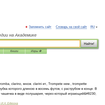
Запомнить сайт
Словарь на свой сайт
RU
едии на Академике
Найти!
Книги
Игры ⚽
omba, clarino, множ. clarini ит., Trompete нем., trompette
убка которого длиною в восемь футов, с раструбом в конце. В
к чашечка в виде полушария, через который играющий&#8230;
и И.А. Ефрона