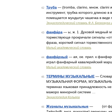
Труба
— (tromba, clarino, множ. clarini
42
инструмент, трубка которого длиною в в
помещается мундштук чашечка в виде
Энциклопедический словарь Ф.А. Брокгауза 
фанфа́ра
— ы, ж. 1. Духовой медный 
43
торжествующе прокричали сигналы «отб
фраза, короткий сигнал торжественног
Малый академический словарь
фанфа́рный
— ая, ое. прил. к фанфа
44
играл фанфарный кавалерийский марш
Малый академический словарь
ТЕРМИНЫ МУЗЫКАЛЬНЫЕ
— Словарь
45
МУЗЫКАЛЬНАЯ ФОРМА; МУЗЫКАЛЬНЫЕ
терминах языковая принадлежность не
мажоро минорной системе …
Энциклопедия Кольера
Журналы музыкальные
— (от франц.
46
Zeitschrift; англ. magazine) периодич.