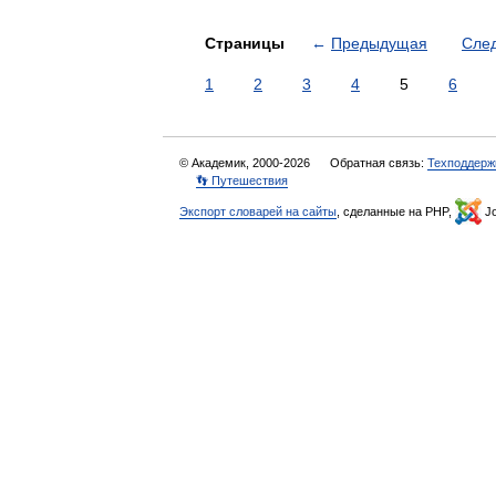
Страницы
←
Предыдущая
Сле
1
2
3
4
5
6
© Академик, 2000-2026
Обратная связь:
Техподдерж
👣 Путешествия
Экспорт словарей на сайты
, сделанные на PHP,
Jo