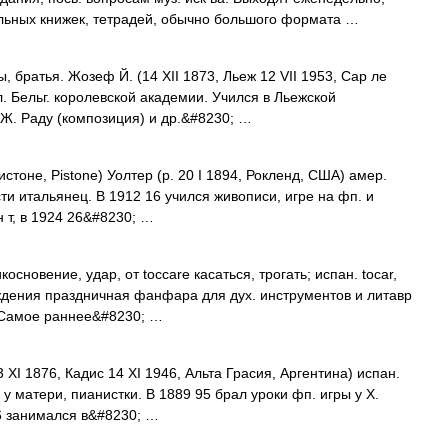
ельных книжек, тетрадей, обычно большого формата …
ратья. Жозеф Й. (14 XII 1873, Льеж 12 VII 1953, Сар ле
л. Бельг. королевской академии. Учился в Льежской
 Ж. Раду (композиция) и др.&#8230; …
оне, Pistone) Уолтер (р. 20 I 1894, Рокленд, США) амер.
ти итальянец. В 1912 16 учился живописи, игре на фп. и
н т, в 1924 26&#8230; …
новение, удар, от toccare касаться, трогать; испан. tocar,
ения праздничная фанфара для дух. инструментов и литавр
. Самое раннее&#8230; …
 1876, Кадис 14 XI 1946, Альта Грасия, Аргентина) испан.
 у матери, пианистки. В 1889 95 брал уроки фп. игры у X.
96 занимался в&#8230; …