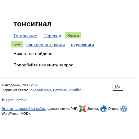
тонсигнал
Толкование
Перевод
Книги
все
электронные книги
аудиокниги
Ничего не найдено.
Попробуйте изменить запрос
© Академик, 2000-2026
18+
Обратная связь:
Техподдержка
,
Реклама на сайте
👣 Путешествия
Экспорт словарей на сайты
, сделанные на PHP,
Joomla,
Drupal,
WordPress, MODx.