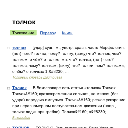
толчок
Толкование
Перевод
Книги
толчок
— [удар] сущ., м., употр. сравн. часто Морфология:
11
(нет) чего? толчка, чему? толчку, (вижу) что? толчок, чем?
толчком, о чём? о толчке; мн. что? толчки, (нет) чего?
толчков, чему? толчкам, (вижу) что? толчки, чем? толчками,
о чём? о толчках 1.&#8230; …
Толковый словарь Дмитриева
Толчок
— В Викисловаре есть статья «толчок» Толчок:
12
Толчок&#160; кратковременная сильная, но мягкая (без
удара) передача импульса. Толчок&#160; резкое ускорение
при неравномерном поступательном движении (напр.,
толчок лодки при гребле). Толчок&#160; в&#8230; …
Википедия