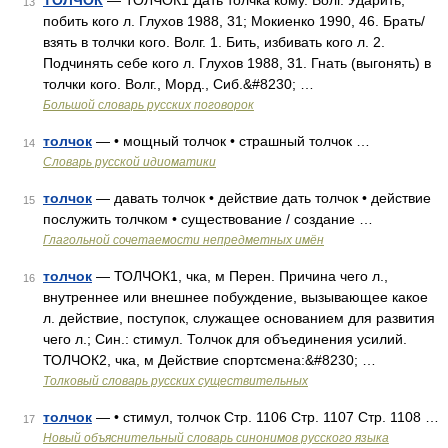
ТОЛЧОК
— ТОЛЧОК1 Дать толчка кому. Волг. Ударить,
13
побить кого л. Глухов 1988, 31; Мокиенко 1990, 46. Брать/
взять в толчки кого. Волг. 1. Бить, избивать кого л. 2.
Подчинять себе кого л. Глухов 1988, 31. Гнать (выгонять) в
толчки кого. Волг., Морд., Сиб.&#8230; …
Большой словарь русских поговорок
толчок
— • мощный толчок • страшный толчок …
14
Словарь русской идиоматики
толчок
— давать толчок • действие дать толчок • действие
15
послужить толчком • существование / создание …
Глагольной сочетаемости непредметных имён
толчок
— ТОЛЧОК1, чка, м Перен. Причина чего л.,
16
внутреннее или внешнее побуждение, вызывающее какое
л. действие, поступок, служащее основанием для развития
чего л.; Син.: стимул. Толчок для объединения усилий.
ТОЛЧОК2, чка, м Действие спортсмена:&#8230; …
Толковый словарь русских существительных
толчок
— • стимул, толчок Стр. 1106 Стр. 1107 Стр. 1108 …
17
Новый объяснительный словарь синонимов русского языка