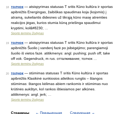
толчок
— atsispyrimas statusas T sritis Kūno kultūra ir sportas
18
apibrėžtis Energingas, žaibiškas spaudimas koja (kojomis) į
atramą, sukeliantis didesnes už tikrąją kūno masę atremties
reakcijos jėgas, kurios stumia kūną priešinga spaudimui
kryptimi, kol&#8230; …
Sporto terminų žodynas
толчок
— atsispyrimas statusas T sritis Kūno kultūra ir sportas
19
apibrėžtis Šuolio į vandenį fazė po įsibėgėjimo; parengiamoji
šuolio iš vietos fazė. atitikmenys: angl. pushing; push off; take
off vok. Gegendruck, m rus. отталкивание; толчок …
Sporto terminų žodynas
толчок
— stūmimas statusas T sritis Kūno kultūra ir sportas
20
apibrėžtis Klasikinė sunkiosios atletikos rungtis – štangos
stūmimas: štangos kėlimas abiem rankomis ir stūmimas nuo
krūtinės aukštyn, kol rankos ištiesiamos per alkūnes.
atitikmenys: angl. jerk; …
Sporto terminų žodynas
Страницы
←
Предыдущая
Следующая
→