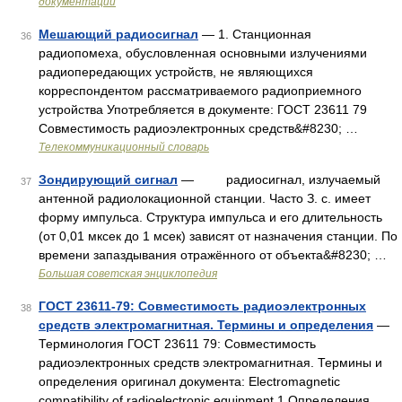
документации
Мешающий радиосигнал
— 1. Станционная
36
радиопомеха, обусловленная основными излучениями
радиопередающих устройств, не являющихся
корреспондентом рассматриваемого радиоприемного
устройства Употребляется в документе: ГОСТ 23611 79
Совместимость радиоэлектронных средств&#8230; …
Телекоммуникационный словарь
Зондирующий сигнал
— радиосигнал, излучаемый
37
антенной радиолокационной станции. Часто З. с. имеет
форму импульса. Структура импульса и его длительность
(от 0,01 мксек до 1 мсек) зависят от назначения станции. По
времени запаздывания отражённого от объекта&#8230; …
Большая советская энциклопедия
ГОСТ 23611-79: Совместимость радиоэлектронных
38
средств электромагнитная. Термины и определения
—
Терминология ГОСТ 23611 79: Совместимость
радиоэлектронных средств электромагнитная. Термины и
определения оригинал документа: Electromagnetic
compatibility of radioelectronic equipment 1 Определения