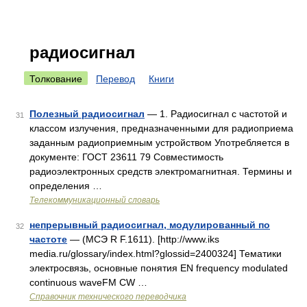
радиосигнал
Толкование
Перевод
Книги
Полезный радиосигнал
— 1. Радиосигнал с частотой и
31
классом излучения, предназначенными для радиоприема
заданным радиоприемным устройством Употребляется в
документе: ГОСТ 23611 79 Совместимость
радиоэлектронных средств электромагнитная. Термины и
определения …
Телекоммуникационный словарь
непрерывный радиосигнал, модулированный по
32
частоте
— (МСЭ R F.1611). [http://www.iks
media.ru/glossary/index.html?glossid=2400324] Тематики
электросвязь, основные понятия EN frequency modulated
continuous waveFM CW …
Справочник технического переводчика