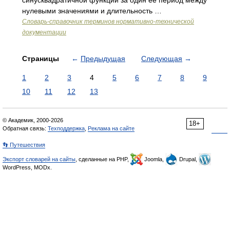
синусквадратичной функции за один ее период между
нулевыми значениями и длительность …
Словарь-справочник терминов нормативно-технической
документации
Страницы
←
Предыдущая
Следующая
→
1
2
3
4
5
6
7
8
9
10
11
12
13
© Академик, 2000-2026
18+
Обратная связь:
Техподдержка
,
Реклама на сайте
👣 Путешествия
Экспорт словарей на сайты
, сделанные на PHP,
Joomla,
Drupal,
WordPress, MODx.