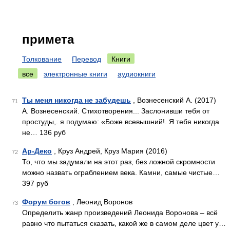
примета
Толкование
Перевод
Книги
все
электронные книги
аудиокниги
Ты меня никогда не забудешь
, Вознесенский А. (2017)
71
А. Вознесенский. Стихотворения... Заслонивши тебя от
простуды,. я подумаю: «Боже всевышний!. Я тебя никогда
не… 136 руб
Ар-Деко
, Круз Андрей, Круз Мария (2016)
72
То, что мы задумали на этот раз, без ложной скромности
можно назвать ограблением века. Камни, самые чистые…
397 руб
Форум богов
, Леонид Воронов
73
Определить жанр произведений Леонида Воронова – всё
равно что пытаться сказать, какой же в самом деле цвет у…