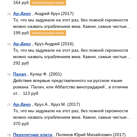
164 руб
электронная книга
Ар-Деко
, Андрей Круз (2017)
74
То, что мы задумали на этот раз, без ложной скромности
можно назвать ограблением века. Камни, самые чистые…
199 руб
электронная книга
Ар-Деко
, Круз Андрей (2016)
75
То, что мы задумали на этот раз, без ложной скромности
можно назвать ограблением века. Камни, самые чистые…
292 руб
Палач
, Купер Ф. (2001)
76
Действие впервые представленного на русском языке
романа `Палач, или Аббатство виноградарей`, в отличие
от… 113 руб
Ар-Деко
, Круз А., Круз М. (2017)
77
То, что мы задумали на этот раз, без ложной скромности
можно назвать ограблением века. Камни, самые чистые…
370 руб
Перелетная элита
, Поляков Юрий Михайлович (2017)
78