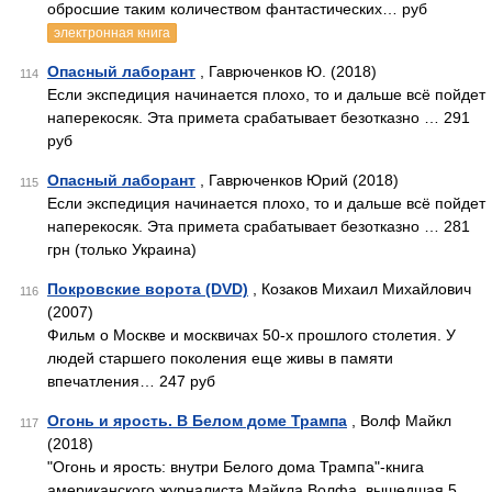
обросшие таким количеством фантастических… руб
электронная книга
Опасный лаборант
, Гаврюченков Ю. (2018)
114
Если экспедиция начинается плохо, то и дальше всё пойдет
наперекосяк. Эта примета срабатывает безотказно … 291
руб
Опасный лаборант
, Гаврюченков Юрий (2018)
115
Если экспедиция начинается плохо, то и дальше всё пойдет
наперекосяк. Эта примета срабатывает безотказно … 281
грн (только Украина)
Покровские ворота (DVD)
, Козаков Михаил Михайлович
116
(2007)
Фильм о Москве и москвичах 50-х прошлого столетия. У
людей старшего поколения еще живы в памяти
впечатления… 247 руб
Огонь и ярость. В Белом доме Трампа
, Волф Майкл
117
(2018)
"Огонь и ярость: внутри Белого дома Трампа"-книга
американского журналиста Майкла Волфа, вышедшая 5