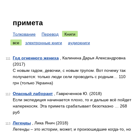
примета
Толкование
Перевод
Книги
все
электронные книги
аудиокниги
Год огненного жениха
, Калинина Дарья Александровна
111
(2017)
С новым гадом, девочки, с новым трупом. Вот почему так
получается: только люди сели проводить с родным… 110
грн (только Украина)
Опасный лаборант
, Гаврюченков Ю. (2018)
112
Если экспедиция начинается плохо, то и дальше всё пойдет
наперекосяк. Эта примета срабатывает безотказно … 268
руб
Легенды
, Лика Янич (2018)
113
Легенды – это истории, может, и произошедшие когда-то, но