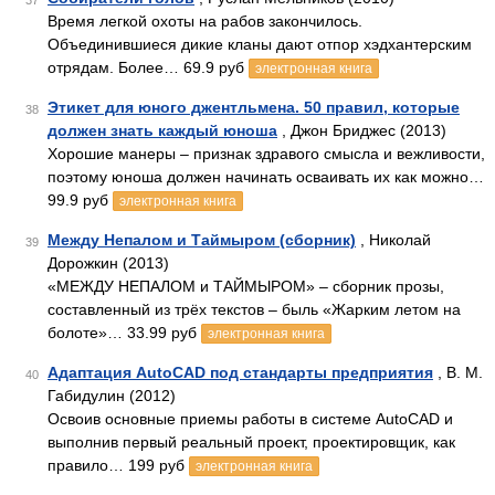
37
Время легкой охоты на рабов закончилось.
Объединившиеся дикие кланы дают отпор хэдхантерским
отрядам. Более… 69.9 руб
электронная книга
Этикет для юного джентльмена. 50 правил, которые
38
должен знать каждый юноша
, Джон Бриджес (2013)
Хорошие манеры – признак здравого смысла и вежливости,
поэтому юноша должен начинать осваивать их как можно…
99.9 руб
электронная книга
Между Непалом и Таймыром (сборник)
, Николай
39
Дорожкин (2013)
«МЕЖДУ НЕПАЛОМ и ТАЙМЫРОМ» – сборник прозы,
составленный из трёх текстов – быль «Жарким летом на
болоте»… 33.99 руб
электронная книга
Адаптация AutoCAD под стандарты предприятия
, В. М.
40
Габидулин (2012)
Освоив основные приемы работы в системе AutoCAD и
выполнив первый реальный проект, проектировщик, как
правило… 199 руб
электронная книга