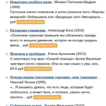
Новаторы особого рода
, Михаил Салтыков-Щедрин
33
(1868)
Салтыков считал появление и успех романов типа «Жертвы
вечерней» Боборыкина или «Бродящих сил» Авенариуса…
руб
электронная книга
Крушение гуманизма
, Александр Блок (1919)
34
«Понятием гуманизм привыкли мы обозначать прежде
всего то мощное движение, которое на исходе средних
веков… руб
электронная книга
Мужчина в пробирке
, Елена Арсеньева (2012)
35
С некоторых пор врач «Скорой помощи» Артем Васильев
чувствует нечто странное. Или он сам сошел с ума, или…
69.9 руб
электронная книга
Откуда пошла глаголемая «ерунда», или «хирунда»
,
36
Николай Лесков (1895)
«…Я решаюсь думать, что есть люди, которым будет
любопытно, а может быть, и полезно, узнать нечто,
пролить… руб
электронная книга
Собиратели голов
, Руслан Мельников (2010)