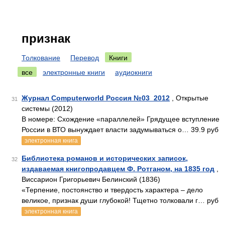
признак
Толкование
Перевод
Книги
все
электронные книги
аудиокниги
Журнал Computerworld Россия №03_2012
, Открытые
31
системы (2012)
В номере: Схождение «параллелей» Грядущее вступление
России в ВТО вынуждает власти задумываться о… 39.9 руб
электронная книга
Библиотека романов и исторических записок,
32
издаваемая книгопродавцем Ф. Ротганом, на 1835 год
,
Виссарион Григорьевич Белинский (1836)
«Терпение, постоянство и твердость характера – дело
великое, признак души глубокой! Тщетно толковали г… руб
электронная книга