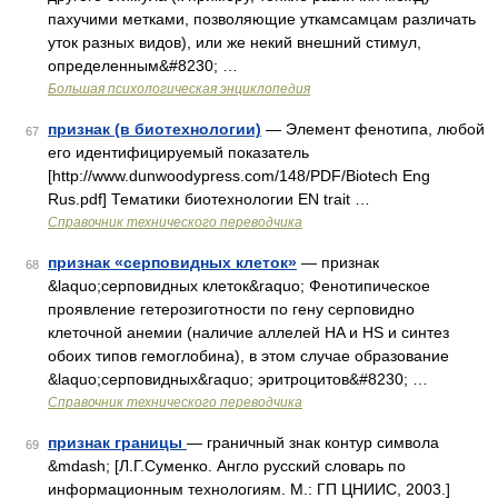
пахучими метками, позволяющие уткамсамцам различать
уток разных видов), или же некий внешний стимул,
определенным&#8230; …
Большая психологическая энциклопедия
признак (в биотехнологии)
— Элемент фенотипа, любой
67
его идентифицируемый показатель
[http://www.dunwoodypress.com/148/PDF/Biotech Eng
Rus.pdf] Тематики биотехнологии EN trait …
Справочник технического переводчика
признак «серповидных клеток»
— признак
68
&laquo;серповидных клеток&raquo; Фенотипическое
проявление гетерозиготности по гену серповидно
клеточной анемии (наличие аллелей HA и HS и синтез
обоих типов гемоглобина), в этом случае образование
&laquo;серповидных&raquo; эритроцитов&#8230; …
Справочник технического переводчика
признак границы
— граничный знак контур символа
69
&mdash; [Л.Г.Суменко. Англо русский словарь по
информационным технологиям. М.: ГП ЦНИИС, 2003.]