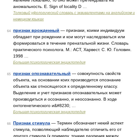
явление локально, то оно может претендовать на
аномальность. E. Sign of locality D …
Толковый уфологический словарь с эквивалентами на английском и
немецком языках
признак врожденный
— признаки, коими индивидуум
64
обладает при рождении и кои могут наследоваться или
формироваться в течение пренатальной жизни. Словарь
практического психолога. М.: АСТ, Харвест. С. Ю. Головин.
1998 …
Большая психологическая энциклопедия
признак опознавательный
— совокупность свойств
65
объекта, на основании коих производится опознание
объекта как относящегося к определенному классу.
Выделение и учет признаков опознавательных может
производиться и осознанно, и неосознанно. В ходе
онтогенетического и&#8230; …
Большая психологическая энциклопедия
Признак стимула
— Термин обозначает некий аспект
66
стимула, позволяющий наблюдателю отличить его от
другого стимула (к примеру, тонкие различия между