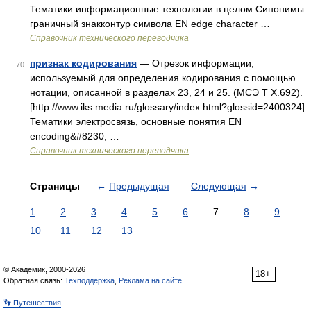
Тематики информационные технологии в целом Синонимы
граничный знакконтур символа EN edge character …
Справочник технического переводчика
признак кодирования
— Отрезок информации,
70
используемый для определения кодирования с помощью
нотации, описанной в разделах 23, 24 и 25. (МСЭ Т Х.692).
[http://www.iks media.ru/glossary/index.html?glossid=2400324]
Тематики электросвязь, основные понятия EN
encoding&#8230; …
Справочник технического переводчика
Страницы
←
Предыдущая
Следующая
→
1
2
3
4
5
6
7
8
9
10
11
12
13
© Академик, 2000-2026
18+
Обратная связь:
Техподдержка
,
Реклама на сайте
👣 Путешествия