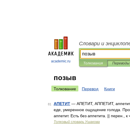
Словари и энциклоп
academic.ru
Толкования
Переводы
позыв
Толкование
Перевод
Книги
АПЕТИТ
— АПЕТИТ, АППЕТИТ, аппетита, 
81
еде, умеренное ощущение голода. Прог
аппетит. Есть без аппетита. || перен., 
Толковый словарь Ушакова