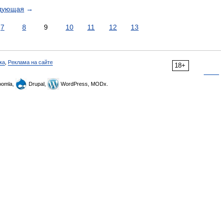
дующая
→
7
8
9
10
11
12
13
ка
,
Реклама на сайте
18+
omla,
Drupal,
WordPress, MODx.