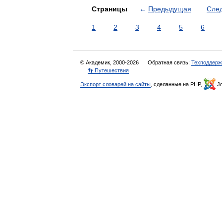
Страницы
←
Предыдущая
Сле
1
2
3
4
5
6
© Академик, 2000-2026
Обратная связь:
Техподдерж
👣 Путешествия
Экспорт словарей на сайты
, сделанные на PHP,
Jo