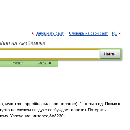
Запомнить сайт
Словарь на свой сайт
RU
едии на Академике
Найти!
Книги
Игры ⚽
муж. (лат. appetitus сильное желание). 1. только ед. Позыв к
улка на свежем воздухе возбуждает аппетит. Потерять
к чему. Увлечение, интерес,&#8230; …