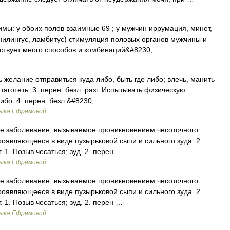
у обоих полов взаимные 69 ; у мужчин иррумация, минет,
нилингус, ламбитус) стимуляция половых органов мужчины и
ствует много способов и комбинаций&#8230; …
ь желание отправиться куда либо, быть где либо; влечь, манить
 тяготеть. 3. перен. безл. разг. Испытывать физическую
либо. 4. перен. безл.&#8230; …
зыка Ефремовой
ое заболевание, вызываемое проникновением чесоточного
роявляющееся в виде пузырьковой сыпи и сильного зуда. 2.
. 1. Позыв чесаться; зуд. 2. перен …
зыка Ефремовой
ое заболевание, вызываемое проникновением чесоточного
роявляющееся в виде пузырьковой сыпи и сильного зуда. 2.
. 1. Позыв чесаться; зуд. 2. перен …
зыка Ефремовой