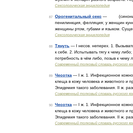
Сексологическая энциклопедия
Орогенитальный секс
— (синонимы: 
87
пенилинкция, фелляция; у женщин кун
женщины ртом, губами и языком. Суще
Сексологическая энциклопедия
Тянуть
— I несов. неперех. 1. Вызыват
88
к себе. 2. Испытывать тягу к чему либо;
потребность в чём либо, позыв к чему 
Современный толковый словарь русского я
Чесотка
— I ж. 1. Инфекционное кожн
89
клеща в кожу человека и животного и п
Эпидемия такого заболевания. II ж. разг
Современный толковый словарь русского я
Чесотка
— I ж. 1. Инфекционное кожн
90
клеща в кожу человека и животного и п
Эпидемия такого заболевания. II ж. разг
Современный толковый словарь русского я