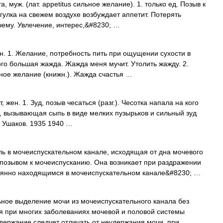
муж. (лат. appetitus сильное желание). 1. только ед. Позыв к
улка на свежем воздухе возбуждает аппетит. Потерять
к чему. Увлечение, интерес,&#8230; …
. 1. Желание, потребность пить при ощущении сухости в
ного большая жажда. Жажда меня мучит. Утолить жажду. 2.
ное желание (книжн.). Жажда счастья …
 жен. 1. Зуд, позыв чесаться (разг.). Чесотка напала на кого
, вызывающая сыпь в виде мелких пузырьков и сильный зуд
. Ушаков. 1935 1940 …
ь в мочеиспускательном канале, исходящая от дна мочевого
озывом к мочеиспусканию. Она возникает при раздражении
оянно находящимся в мочеиспускательном канале&#8230; …
выделение мочи из мочеиспускательного канала без
я при многих заболеваниях мочевой и половой системы
держание следует отличать от неудержания мочи, при …