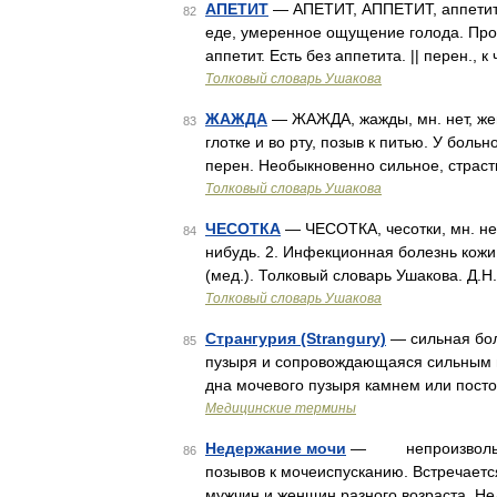
АПЕТИТ
— АПЕТИТ, АППЕТИТ, аппетита, 
82
еде, умеренное ощущение голода. Прог
аппетит. Есть без аппетита. || перен., 
Толковый словарь Ушакова
ЖАЖДА
— ЖАЖДА, жажды, мн. нет, жен
83
глотке и во рту, позыв к питью. У боль
перен. Необыкновенно сильное, страст
Толковый словарь Ушакова
ЧЕСОТКА
— ЧЕСОТКА, чесотки, мн. нет,
84
нибудь. 2. Инфекционная болезнь кожи
(мед.). Толковый словарь Ушакова. Д.Н
Толковый словарь Ушакова
Странгурия (Strangury)
— сильная бол
85
пузыря и сопровождающаяся сильным п
дна мочевого пузыря камнем или пост
Медицинские термины
Недержание мочи
— непроизвольное 
86
позывов к мочеиспусканию. Встречаетс
мужчин и женщин разного возраста. Не