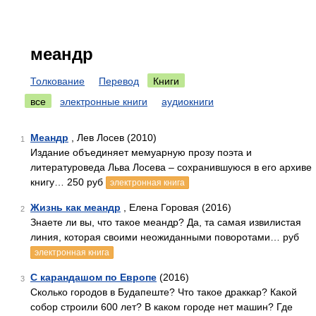
меандр
Толкование
Перевод
Книги
все
электронные книги
аудиокниги
Меандр
, Лев Лосев (2010)
1
Издание объединяет мемуарную прозу поэта и
литературоведа Льва Лосева – сохранившуюся в его архиве
книгу… 250 руб
электронная книга
Жизнь как меандр
, Елена Горовая (2016)
2
Знаете ли вы, что такое меандр? Да, та самая извилистая
линия, которая своими неожиданными поворотами… руб
электронная книга
С карандашом по Европе
(2016)
3
Сколько городов в Будапеште? Что такое драккар? Какой
собор строили 600 лет? В каком городе нет машин? Где