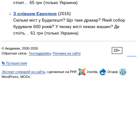
стоит… 65 грн (только Украина)
З олівцем Європою
(2016)
4
Скільки міст у Будапешті? Що таке дракар? Який собор
будували 600 років? У якому місті немає машин? Де
стоїть… 61 грн (только Украина)
© Академик, 2000-2026
18+
Обратная связь:
Техподдержка
,
Реклама на сайте
👣 Путешествия
Экспорт словарей на сайты
, сделанные на PHP,
Joomla,
Drupal,
WordPress, MODx.