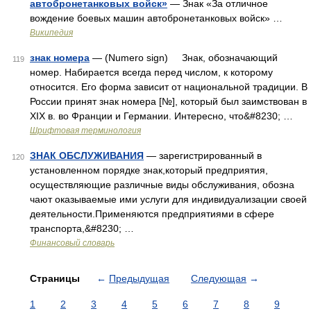
автобронетанковых войск»
— Знак «За отличное
вождение боевых машин автобронетанковых войск» …
Википедия
знак номера
— (Numero sign) Знак, обозначающий
119
номер. Набирается всегда перед числом, к которому
относится. Его форма зависит от национальной традиции. В
России принят знак номера [№], который был заимствован в
XIX в. во Франции и Германии. Интересно, что&#8230; …
Шрифтовая терминология
ЗНАК ОБСЛУЖИВАНИЯ
— зарегистрированный в
120
установленном порядке знак,который предприятия,
осуществляющие различные виды обслуживания, обозна
чают оказываемые ими услуги для индивидуализации своей
деятельности.Применяются предприятиями в сфере
транспорта,&#8230; …
Финансовый словарь
Страницы
←
Предыдущая
Следующая
→
1
2
3
4
5
6
7
8
9