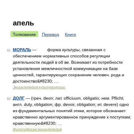
апель
Толкование
Перевод
Книги
МОРАЛЬ
— форма культуры, связанная с
91
обеспечением нормативных способов регуляции
деятельности людей в об ве. Возникает из потребности
установления межличностной коммуникации на базе
ценностей, гарантирующих сохранение человеч. рода и
достоинство&#8230; …
Энциклопедия культурологии
ДОЛГ
— (греч. deon; лат. officiuum, obligatio; нем. Pflicht;
92
англ. duty, obligation; фр. devoir, obligation; ит. devere) одно
из фундаментальных понятий этики, которое обозначает
нравственно аргументированное принуждение к поступкам;
нравственную&#8230; …
Философская энциклопедия