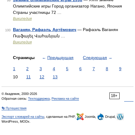
99
Олимпийские игры Город организатор Нагано, Япония
Страны участницы 72 …
Википедия
Ваганян, Рафаэль Артёмович
— Рафаэль Ваганян
100
Ռաֆայել Վահանյան …
Википедия
Страницы
←
Предыдущая
Следующая
→
1
2
3
4
5
6
7
8
9
10
11
12
13
© Академик, 2000-2026
18+
Обратная связь:
Техподдержка
,
Реклама на сайте
👣 Путешествия
Экспорт словарей на сайты
, сделанные на PHP,
Joomla,
Drupal,
WordPress, MODx.