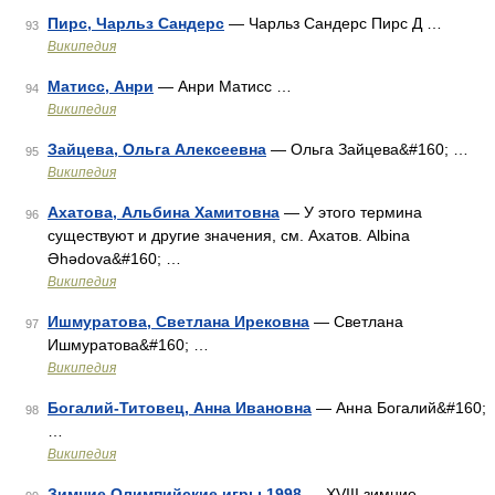
Пирс, Чарльз Сандерс
— Чарльз Сандерс Пирс Д …
93
Википедия
Матисс, Анри
— Анри Матисс …
94
Википедия
Зайцева, Ольга Алексеевна
— Ольга Зайцева&#160; …
95
Википедия
Ахатова, Альбина Хамитовна
— У этого термина
96
существуют и другие значения, см. Ахатов. Albina
Əhədova&#160; …
Википедия
Ишмуратова, Светлана Ирековна
— Светлана
97
Ишмуратова&#160; …
Википедия
Богалий-Титовец, Анна Ивановна
— Анна Богалий&#160;
98
…
Википедия
Зимние Олимпийские игры 1998
— XVIII зимние