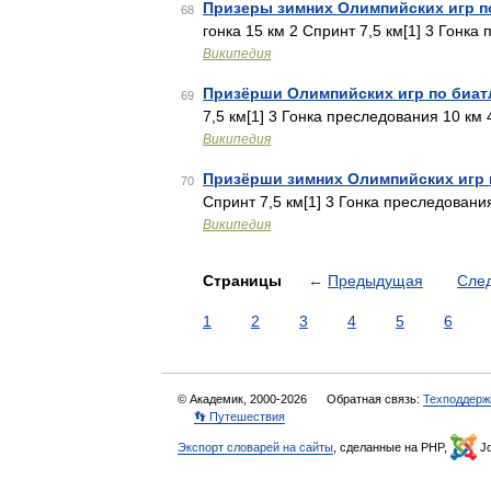
Призеры зимних Олимпийских игр п
68
гонка 15 км 2 Спринт 7,5 км[1] 3 Гонка
Википедия
Призёрши Олимпийских игр по биат
69
7,5 км[1] 3 Гонка преследования 10 км
Википедия
Призёрши зимних Олимпийских игр 
70
Спринт 7,5 км[1] 3 Гонка преследовани
Википедия
Страницы
←
Предыдущая
Сле
1
2
3
4
5
6
© Академик, 2000-2026
Обратная связь:
Техподдерж
👣 Путешествия
Экспорт словарей на сайты
, сделанные на PHP,
Jo