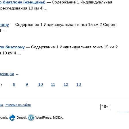
о биатлону (женщины)
— Содержание 1 Индивидуальная
 преследования 10 км 4 …
лону
— Содержание 1 Индивидуальная гонка 15 км 2 Спринт
 4 …
по биатлону
— Содержание 1 Индивидуальная гонка 15 км 2
я 10 км 4 …
дующая
→
7
8
9
10
11
12
13
ка
,
Реклама на сайте
18+
omla,
Drupal,
WordPress, MODx.