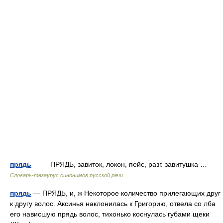
прядь
— ПРЯДЬ, завиток, локон, пейс, разг. завитушка …
Словарь-тезаурус синонимов русской речи
прядь
— ПРЯДЬ, и, ж Некоторое количество прилегающих друг
к другу волос. Аксинья наклонилась к Григорию, отвела со лба
его нависшую прядь волос, тихонько коснулась губами щеки