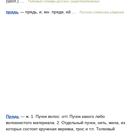
(Шол.) …
Толковый словарь русских существительных
прядь
— прядь, и; мн. пряди, ей …
Русское словесное ударение
Прядь
— ж. 1. Пучок волос. отт. Пучок какого либо
волокнистого материала. 2. Отдельный пучок, нить, жила, из
которых состоит крученая веревка, трос и т.п. Толковый