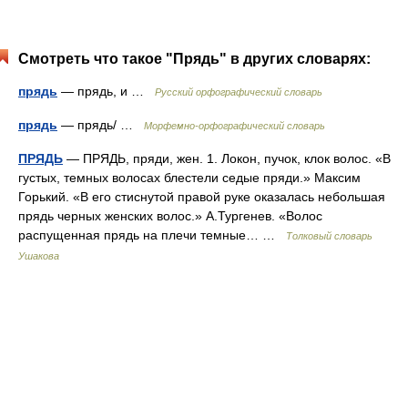
Смотреть что такое "Прядь" в других словарях:
прядь
— прядь, и …
Русский орфографический словарь
прядь
— прядь/ …
Морфемно-орфографический словарь
ПРЯДЬ
— ПРЯДЬ, пряди, жен. 1. Локон, пучок, клок волос. «В
густых, темных волосах блестели седые пряди.» Максим
Горький. «В его стиснутой правой руке оказалась небольшая
прядь черных женских волос.» А.Тургенев. «Волос
распущенная прядь на плечи темные… …
Толковый словарь
Ушакова