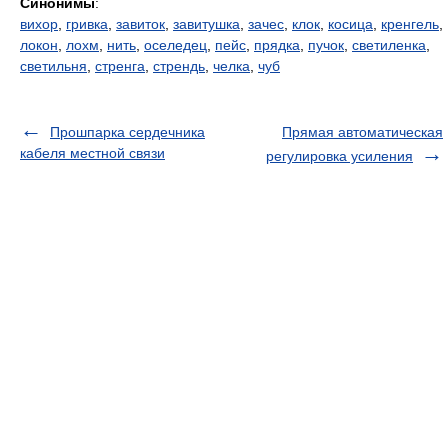
Синонимы
:
вихор
,
гривка
,
завиток
,
завитушка
,
зачес
,
клок
,
косица
,
кренгель
,
локон
,
лохм
,
нить
,
оселедец
,
пейс
,
прядка
,
пучок
,
светиленка
,
светильня
,
стренга
,
стрендь
,
челка
,
чуб
Прошпарка сердечника
Прямая автоматическая
кабеля местной связи
регулировка усиления