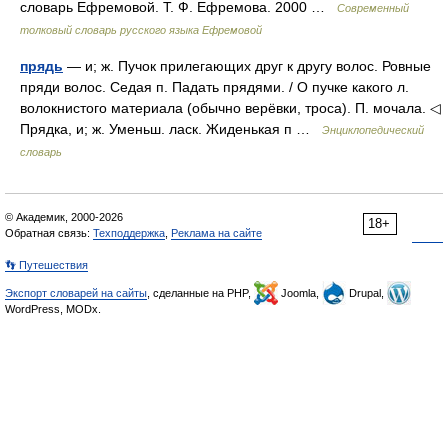
словарь Ефремовой. Т. Ф. Ефремова. 2000 …
Современный
толковый словарь русского языка Ефремовой
прядь
— и; ж. Пучок прилегающих друг к другу волос. Ровные
пряди волос. Седая п. Падать прядями. / О пучке какого л.
волокнистого материала (обычно верёвки, троса). П. мочала. ◁
Прядка, и; ж. Уменьш. ласк. Жиденькая п …
Энциклопедический
словарь
© Академик, 2000-2026
18+
Обратная связь:
Техподдержка
,
Реклама на сайте
👣 Путешествия
Экспорт словарей на сайты
, сделанные на PHP,
Joomla,
Drupal,
WordPress, MODx.