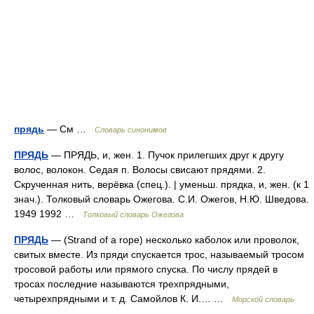
прядь
— См …
Словарь синонимов
ПРЯДЬ
— ПРЯДЬ, и, жен. 1. Пучок прилегших друг к другу
волос, волокон. Седая п. Волосы свисают прядями. 2.
Скрученная нить, верёвка (спец.). | уменьш. прядка, и, жен. (к 1
знач.). Толковый словарь Ожегова. С.И. Ожегов, Н.Ю. Шведова.
1949 1992 …
Толковый словарь Ожегова
ПРЯДЬ
— (Strand of a rope) несколько каболок или проволок,
свитых вместе. Из пряди спускается трос, называемый тросом
тросовой работы или прямого спуска. По числу прядей в
тросах последние называются трехпрядными,
четырехпрядными и т. д. Самойлов К. И.… …
Морской словарь