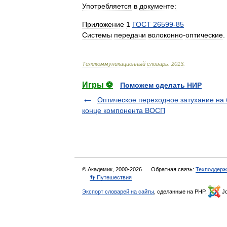
Употребляется
в
документе:
Приложение
1
ГОСТ
26599
-
85
Системы
передачи
волоконно
-
оптические
.
Телекоммуникационный
словарь
.
2013
.
Игры ⚽
Поможем сделать НИР
Оптическое переходное затухание на
конце компонента ВОСП
© Академик, 2000-2026
Обратная связь:
Техподдерж
👣 Путешествия
Экспорт словарей на сайты
, сделанные на PHP,
Jo