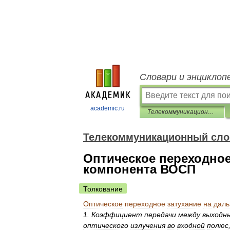
Словари и энциклоп
academic.ru
Телекоммуникационный словарь
Телекоммуникационный сло
Оптическое переходное
компонента ВОСП
Толкование
Оптическое
переходное
затухание
на
дал
1
.
Коэффициент
передачи
между
выходн
оптического
излучения
во
входной
полюс