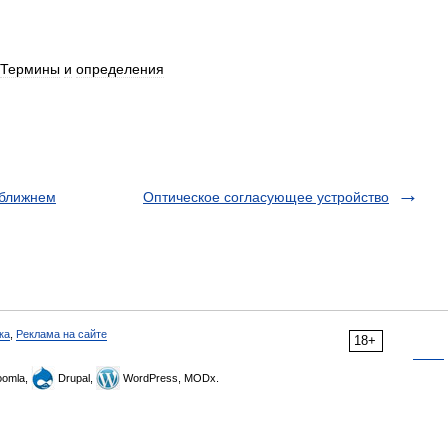
Термины
и
определения
 ближнем
Оптическое согласующее устройство
ка
,
Реклама на сайте
18+
omla,
Drupal,
WordPress, MODx.