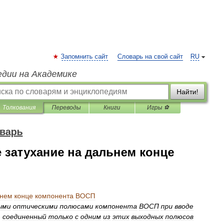
Запомнить сайт
Словарь на свой сайт
RU
едии на Академике
Найти!
Толкования
Переводы
Книги
Игры ⚽
варь
 затухание на дальнем конце
ьнем
конце
компонента
ВОСП
ыми
оптическими
полюсами
компонента
ВОСП
при
вводе
,
соединенный
только
с
одним
из
этих
выходных
полюсов