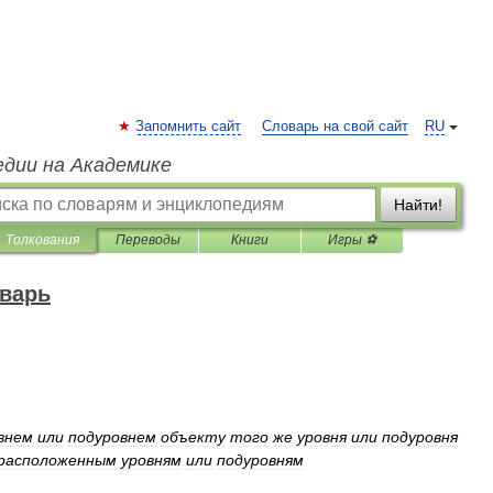
Запомнить сайт
Словарь на свой сайт
RU
едии на Академике
Найти!
Толкования
Переводы
Книги
Игры ⚽
варь
внем
или
подуровнем
объекту
того
же
уровня
или
подуровня
расположенным
уровням
или
подуровням