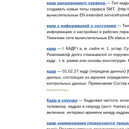
кадр расширенного сервиса
— Тип кадр
создавать новые типы сервиса SMT. [http://w
вычислительные EN extended servicefra
кадр с информацией о состоянии
— Тип
информацию о настройках и рабочих параметр
Тематики сети вычислительные EN status 
кадр
— I. КАДР I а, м. cadre m. 1. устар.
Розенкампф долго отказывался от поручени
кадр , т. е. рамки или основы конституци
кадр
— 01.02.27 кадр (передача данных) [f
данных, состоящая из заранее определен
контрольных данных. Примечание Соста
документации
Кадр в секунду
— Кадровая частота колич
телевизор, кадрах в секунду (англ. frames 
величина интервал времени между кадрам
кадр сканирования (поверхности тверд