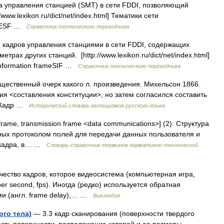
а управления станцией (SMT) в сети FDDI, позволяющий
ww.lexikon.ru/dict/net/index.html] Тематики сети
meESF …
Справочник технического переводчика
 кадров управления станциями в сети FDDI, содержащих
ах других станций. [http://www.lexikon.ru/dict/net/index.html]
information frameSIF …
Справочник технического переводчика
 Существенный очерк какого л. произведения. Михельсон 1866.
я <составления конституции>, но затем согласился составить
и. Кадр …
Исторический словарь галлицизмов русского языка
rame, transmission frame <data communications>] (2): Структура
ных протоколом полей для передачи данных пользователя и
в кадра, в… …
Словарь-справочник терминов нормативно-технической
ество кадров, которое видеосистема (компьютерная игра,
per second, fps). Иногда (редко) используется обратная
и (англ. frame delay),… …
Википедия
ого тела)
— 3.3 кадр сканирования (поверхности твердого