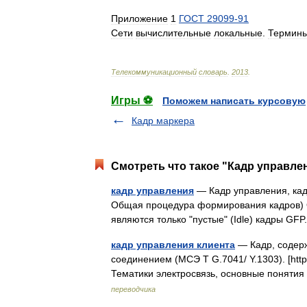
Приложение
1
ГОСТ
29099
-
91
Сети
вычислительные
локальные
.
Термин
Телекоммуникационный
словарь
.
2013
.
Игры ⚽
Поможем написать курсовую
Кадр маркера
Смотреть что такое "Кадр управлен
кадр управления
— Кадр управления, кад
Общая процедура формирования кадров) 
являются только "пустые" (Idle) кадры G
кадр управления клиента
— Кадр, содер
соединением (МСЭ T G.7041/ Y.1303). [http:
Тематики электросвязь, основные поняти
переводчика