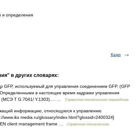
ы
и
определения
Кадр
ия" в других словарях:
р GFP, используемый для управления соединением GFP. (GFP
Определенными в настоящее время кадрами управления
FP. (МСЭ T G.7041/ Y.1303).… …
Справочник технического переводчика
жащий информацию, относящуюся к управлению
//www.iks media.ru/glossary/index.html?glossid=2400324]
я EN client management frame …
Справочник технического