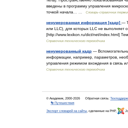
тела): Пространственно локализованная ч
введены в программу управления микроск
точкой начала… …
Словарь-справочник терми
ненумерованная информация [кадр]
— Т
или LLC), для которых LLC не выполняет 
[http://www.lexikon.ru/dict/net/index.htm
Справочник технического переводчика
ненумерованный кадр
— Вспомогательны
информации, например, параметров, необ
управления режимом вхождения в связь ил
Справочник технического переводчика
© Академик, 2000-2026
Обратная связь:
Техподдерж
👣 Путешествия
Экспорт словарей на сайты
, сделанные на PHP,
Jo