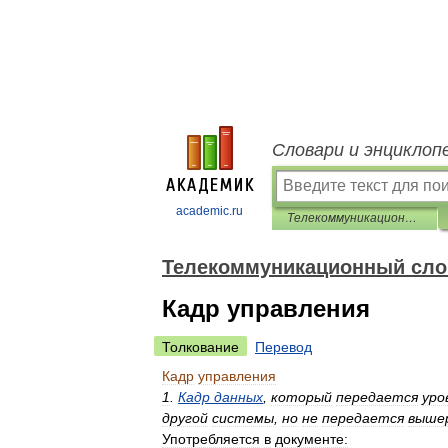
Словари и энциклоп
academic.ru
Телекоммуникационный словарь
Телекоммуникационный сло
Кадр управления
Толкование
Перевод
Кадр
управления
1
.
Кадр
данных
,
который
передается
уро
другой
системы
,
но
не
передается
выше
Употребляется
в
документе: