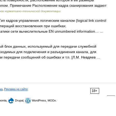
асть поверхности, расположение которой и ее размеры
опом. Примечание Расположение кадра сканирования задают
нов нормативно-технической документации
ип кадров управления логическим каналом (logical link control
операций восстановления при ошибках.
l] Тематики сети вычислительные EN unnumbered information… …
й блок данных, используемый для передачи служебной
ходимых для подключения и разъединения канала, для
и передачи сообщений об ошибках и т.п. [Л.М. Невдяев …
ка
,
Реклама на сайте
18+
omla,
Drupal,
WordPress, MODx.