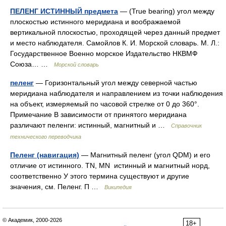
ПЕЛЕНГ ИСТИННЫЙ предмета
— (True bearing) угол между
плоскостью истинного меридиана и воображаемой
вертикальной плоскостью, проходящей через данный предмет
и место наблюдателя. Самойлов К. И. Морской словарь. М. Л.:
Государственное Военно морское Издательство НКВМФ
Союза… …
Морской словарь
пеленг
— Горизонтальный угол между северной частью
меридиана наблюдателя и направлением из точки наблюдения
на объект, измеряемый по часовой стрелке от 0 до 360°.
Примечание В зависимости от принятого меридиана
различают пеленги: истинный, магнитный и …
Справочник
технического переводчика
Пеленг (навигация)
— Магнитный пеленг (угол QDM) и его
отличие от истинного. TN, MN истинный и магнитный норд,
соответственно У этого термина существуют и другие
значения, см. Пеленг. П …
Википедия
© Академик, 2000-2026
18+