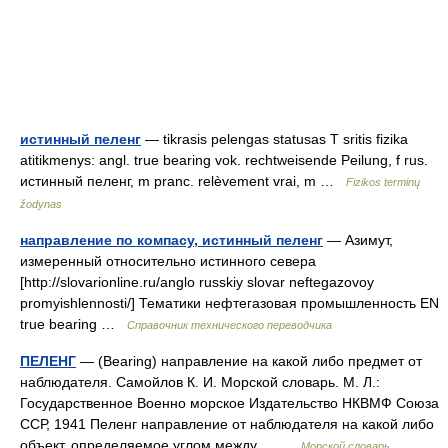
истинный пеленг
— tikrasis pelengas statusas T sritis fizika
atitikmenys: angl. true bearing vok. rechtweisende Peilung, f rus.
истинный пеленг, m pranc. relèvement vrai, m …
Fizikos terminų
žodynas
направление по компасу, истинный пеленг
— Азимут,
измеренный относительно истинного севера
[http://slovarionline.ru/anglo russkiy slovar neftegazovoy
promyishlennosti/] Тематики нефтегазовая промышленность EN
true bearing …
Справочник технического переводчика
ПЕЛЕНГ
— (Bearing) направление на какой либо предмет от
наблюдателя. Самойлов К. И. Морской словарь. М. Л.:
Государственное Военно морское Издательство НКВМФ Союза
ССР, 1941 Пеленг направление от наблюдателя на какой либо
объект, определяемое углом между… …
Морской словарь