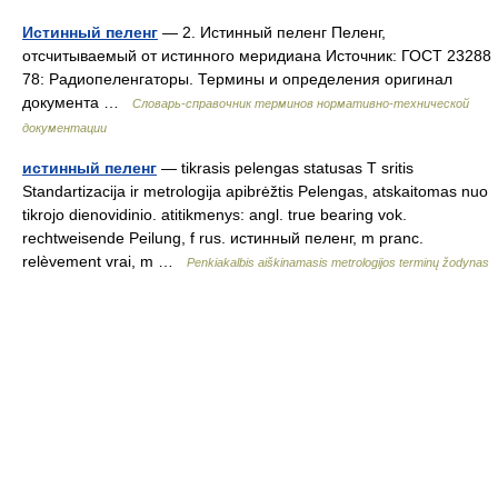
Истинный пеленг
— 2. Истинный пеленг Пеленг,
отсчитываемый от истинного меридиана Источник: ГОСТ 23288
78: Радиопеленгаторы. Термины и определения оригинал
документа …
Словарь-справочник терминов нормативно-технической
документации
истинный пеленг
— tikrasis pelengas statusas T sritis
Standartizacija ir metrologija apibrėžtis Pelengas, atskaitomas nuo
tikrojo dienovidinio. atitikmenys: angl. true bearing vok.
rechtweisende Peilung, f rus. истинный пеленг, m pranc.
relèvement vrai, m …
Penkiakalbis aiškinamasis metrologijos terminų žodynas