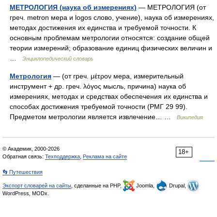
МЕТРОЛОГИЯ (наука об измерениях)
— МЕТРОЛОГИЯ (от
греч. metron мера и logos слово, учение), наука об измерениях,
методах достижения их единства и требуемой точности. К
основным проблемам метрологии относятся: создание общей
теории измерений; образование единиц физических величин и
…
Энциклопедический словарь
Метрология
— (от греч. μέτρον мера, измерительный
инструмент + др. греч. λόγος мысль, причина) наука об
измерениях, методах и средствах обеспечения их единства и
способах достижения требуемой точности (РМГ 29 99).
Предметом метрологии является извлечение… …
Википедия
© Академик, 2000-2026
18+
Обратная связь:
Техподдержка
,
Реклама на сайте
👣 Путешествия
Экспорт словарей на сайты
, сделанные на PHP,
Joomla,
Drupal,
WordPress, MODx.