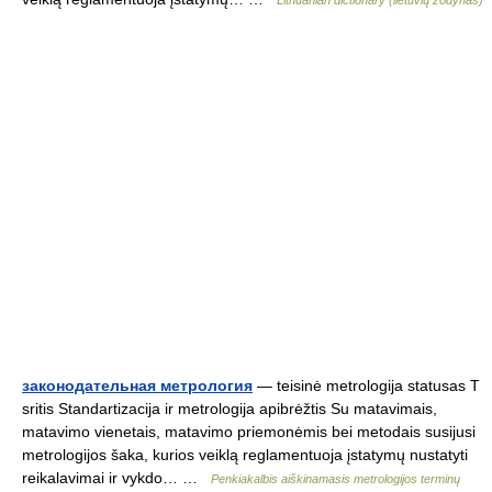
Lithuanian dictionary (lietuvių žodynas)
законодательная метрология
— teisinė metrologija statusas T
sritis Standartizacija ir metrologija apibrėžtis Su matavimais,
matavimo vienetais, matavimo priemonėmis bei metodais susijusi
metrologijos šaka, kurios veiklą reglamentuoja įstatymų nustatyti
reikalavimai ir vykdo… …
Penkiakalbis aiškinamasis metrologijos terminų