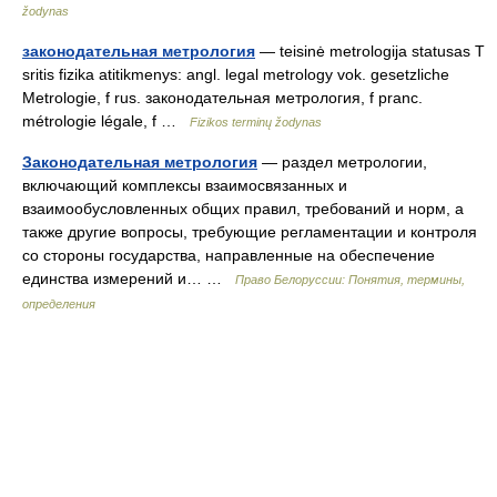
žodynas
законодательная метрология
— teisinė metrologija statusas T
sritis fizika atitikmenys: angl. legal metrology vok. gesetzliche
Metrologie, f rus. законодательная метрология, f pranc.
métrologie légale, f …
Fizikos terminų žodynas
Законодательная метрология
— раздел метрологии,
включающий комплексы взаимосвязанных и
взаимообусловленных общих правил, требований и норм, а
также другие вопросы, требующие регламентации и контроля
со стороны государства, направленные на обеспечение
единства измерений и… …
Право Белоруссии: Понятия, термины,
определения