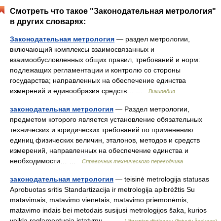
Смотреть что такое "Законодательная метрология"
в других словарях:
Законодательная метрология
— раздел метрологии,
включающий комплексы взаимосвязанных и
взаимообусловленных общих правил, требований и норм:
подлежащих регламентации и контролю со стороны
государства; направленных на обеспечение единства
измерений и единообразия средств… …
Википедия
законодательная метрология
— Раздел метрологии,
предметом которого является установление обязательных
технических и юридических требований по применению
единиц физических величин, эталонов, методов и средств
измерений, направленных на обеспечение единства и
необходимости… …
Справочник технического переводчика
законодательная метрология
— teisinė metrologija statusas
Aprobuotas sritis Standartizacija ir metrologija apibrėžtis Su
matavimais, matavimo vienetais, matavimo priemonėmis,
matavimo indais bei metodais susijusi metrologijos šaka, kurios
veiklą reglamentuoja įstatymų… …